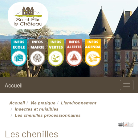
Saint Elix le Château
Site officiel
Ecole
Vie municipale
L'environnement
Accueil
AGENDA
maternelle et
élémentaire
Accueil
Menu
Accueil
Vie pratique
L'environnement
Insectes et nuisibles
Les chenilles processionnaires
Les chenilles