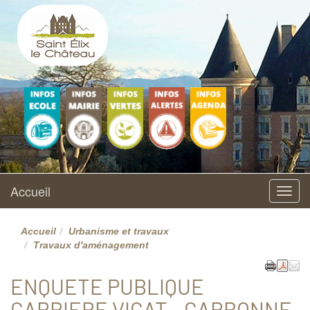
Saint Elix le Château
Site officiel
Ecole
Vie municipale
L'environnement
Accueil
AGENDA
maternelle et
élémentaire
Accueil
Menu
Accueil
Urbanisme et travaux
Travaux d'aménagement
ENQUETE PUBLIQUE
CARRIERE VICAT - CARBONNE