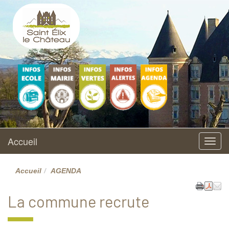
Saint Elix le Château
Site officiel
Ecole
Vie municipale
L'environnement
Accueil
AGENDA
maternelle et
élémentaire
Accueil
Menu
Accueil
AGENDA
La commune recrute