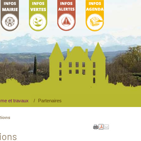
ie municipale
L'environnement
Accueil
AGENDA
me et travaux
Partenaires
tions
tions