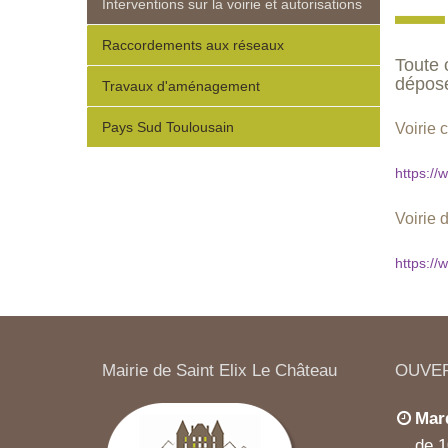
Interventions sur la voirie et autorisations
Raccordements aux réseaux
Toute 
déposé
Travaux d'aménagement
Pays Sud Toulousain
Voirie 
https://
Voirie 
https://
Mairie de Saint Elix Le Château
OUVER
Mard
de 1