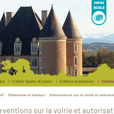
Ecole
V
maternelle et
élémentaire
que
Culture Sports et Loisirs
Enfance et jeunesse
Urbanis
il
Urbanisme et travaux
Interventions sur la voirie et autorisa
rventions sur la voirie et autorisa