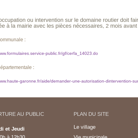
occupation ou intervention sur le domaine routier doit fai
e à la mairie avec les pièces nécessaires, 2 mois avant 
communale :
www.formulaires.service-public.fr/gf/cerfa_14023.do
départementale :
www.haute-garonne.fr/aide/demander-une-autorisation-dintervention-sur
TURE AU PUBLIC
PLAN DU SITE
Le village
i et Jeudi
0h à 12h30
Vie municipale