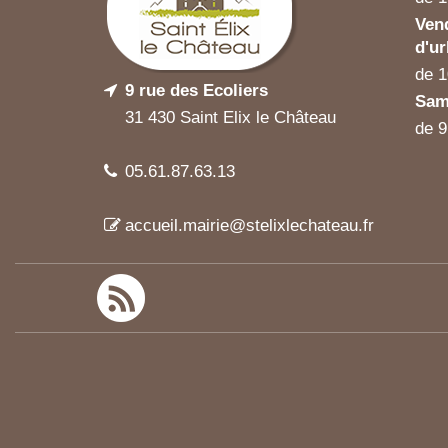
Ven
d'u
de 1
9 rue des Ecoliers
Sam
31 430 Saint Elix le Château
de 9
05.61.87.63.13
accueil.mairie@stelixlechateau.fr