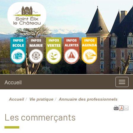
Saint Elix le Château
Site officiel
Ecole
Vie municipale
L'environnement
Accueil
AGENDA
maternelle et
élémentaire
Accueil
Menu
Accueil
Vie pratique
Annuaire des professionnels
Les commerçants