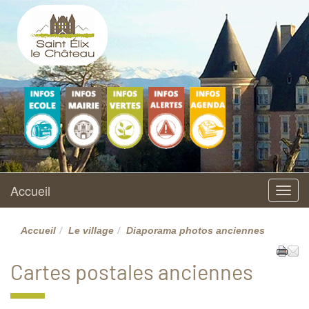
Saint Elix le Château
Site officiel
Ecole
Vie municipale
L'environnement
Accueil
AGENDA
maternelle et
élémentaire
Accueil
Menu
Accueil
Le village
Diaporama photos anciennes
Cartes postales anciennes