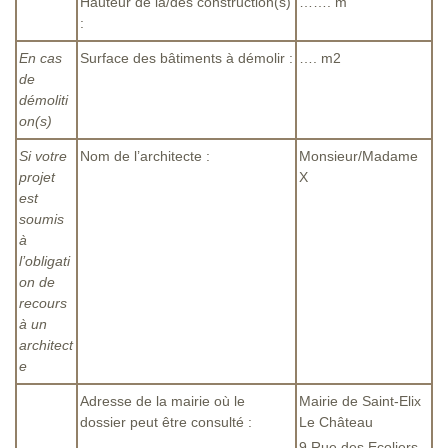
Hauteur de la/des construction(s)
……. m
:
En cas
Surface des bâtiments à démolir :
…. m2
de
démoliti
on(s)
Si votre
Nom de l’architecte :
Monsieur/Madame
projet
X
est
soumis
à
l’obligati
on de
recours
à un
architect
e
Adresse de la mairie où le
Mairie de Saint-Elix
dossier peut être consulté :
Le Château
9 Rue des Ecoliers