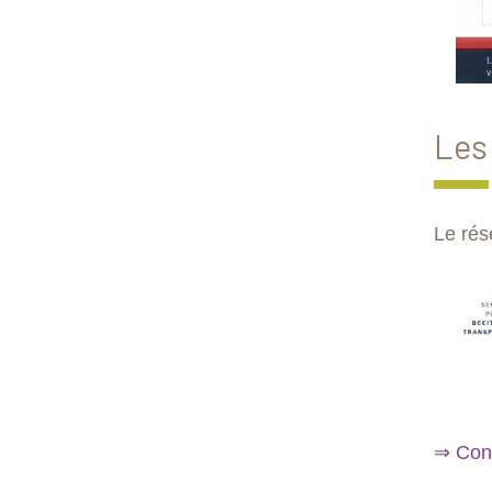
Les
Le rés
⇒ Consu