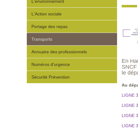
L'environnement
L'Action sociale
Portage des repas
Transports
Annuaire des professionnels
En Hau
Numéros d'urgence
SNCF e
le dép
Sécurité Prévention
Au dépa
LIGNE 36
LIGNE 3
LIGNE 3
LIGNE 3