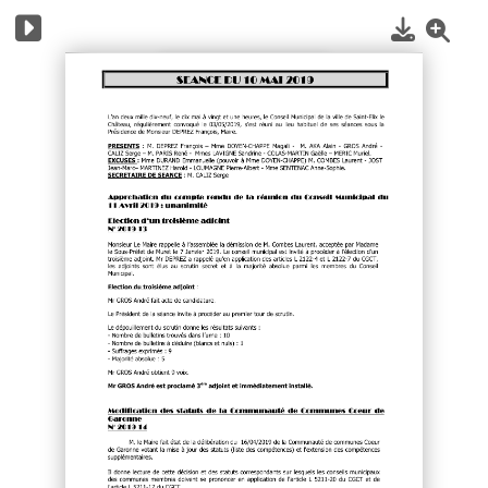
1
/
4