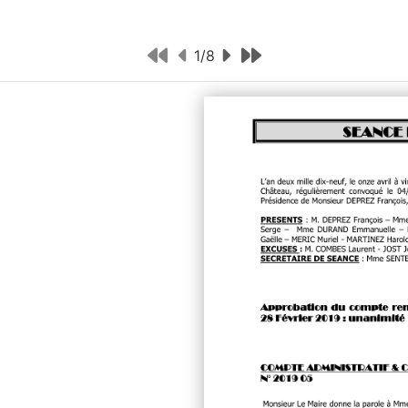
1
/
8