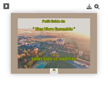
1
/
14