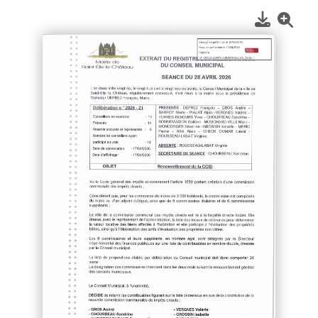
1
/
2