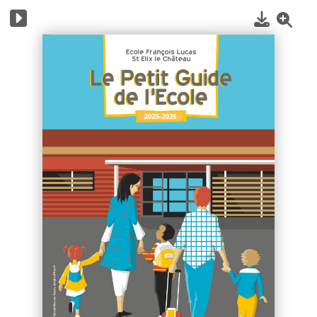
1
/
16