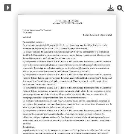
1
/
3