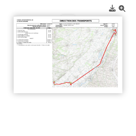
1
/
2