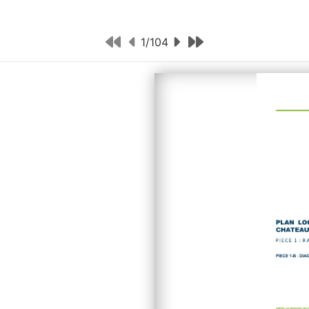
1
/
104