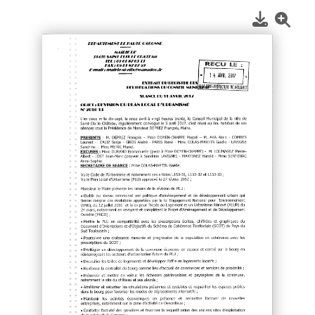
1
/
2