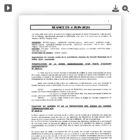
1
/
4