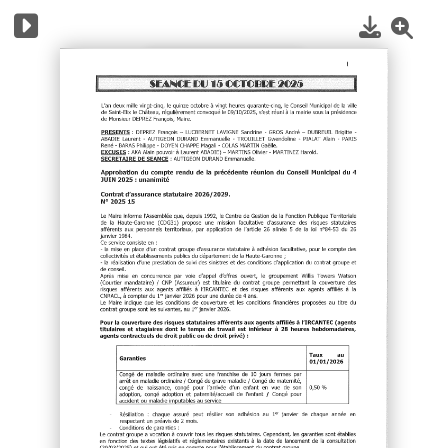
1
/
5