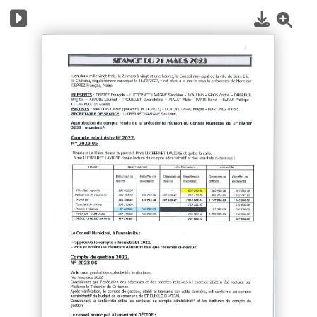
1
/
3