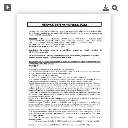
1
/
8