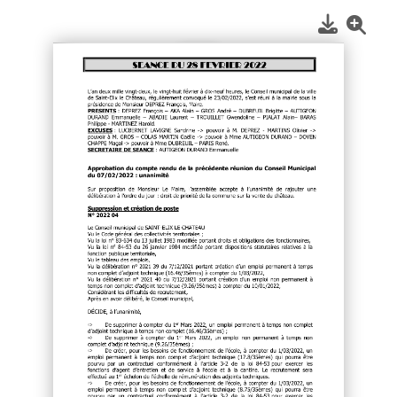
1
/
2