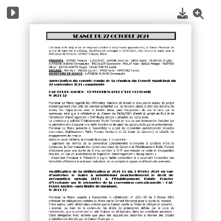
1
/
4