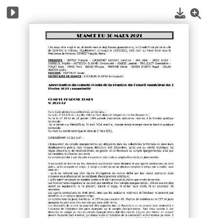
1
/
3