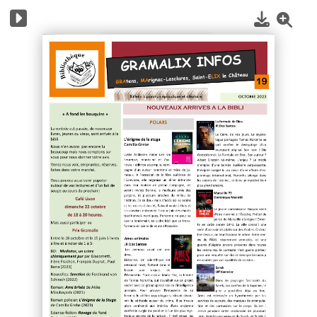
1
/
4