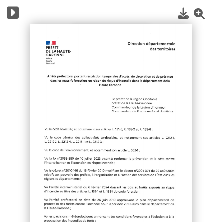
1
/
3