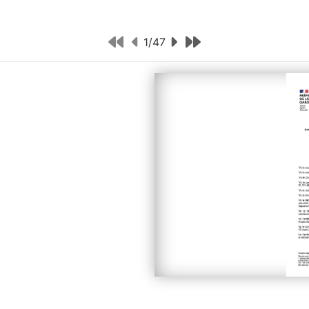
1
/
47